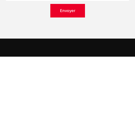
Envoyer
Les conférences TEDxRennes, ce sont des idées
innovantes et généreuses qui valent la peine d’être
dites et écoutées.