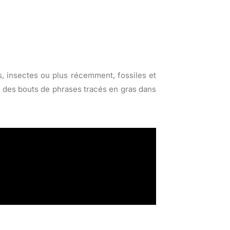
s, insectes ou plus récemment, fossiles et
s, des bouts de phrases tracés en gras dans