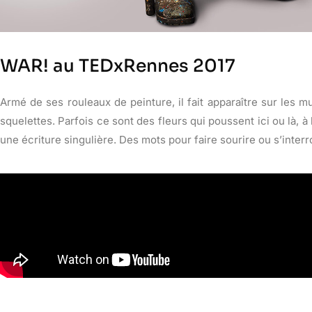
WAR! au TEDxRennes 2017
Armé de ses rouleaux de peinture, il fait apparaître sur les 
squelettes. Parfois ce sont des fleurs qui poussent ici ou là,
une écriture singulière. Des mots pour faire sourire ou s’interro