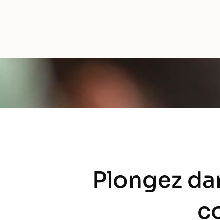
Plongez dan
c